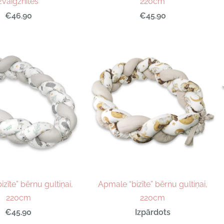
zvaigznītes
220cm
€46.90
€45.90
zīte” bērnu gultiņai,
Apmale “bizīte” bērnu gultiņai,
220cm
220cm
€45.90
Izpārdots