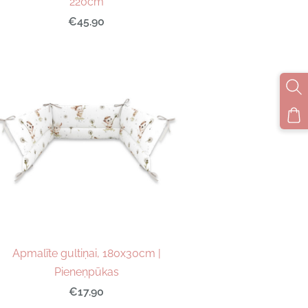
220cm
€45.90
Apmalīte gultiņai, 180x30cm |
Pieneņpūkas
€17.90