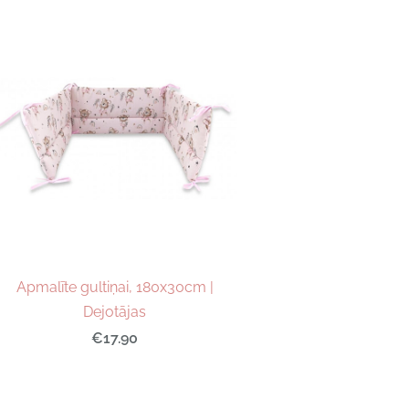
Apmalīte gultiņai, 180x30cm |
Dejotājas
€17.90