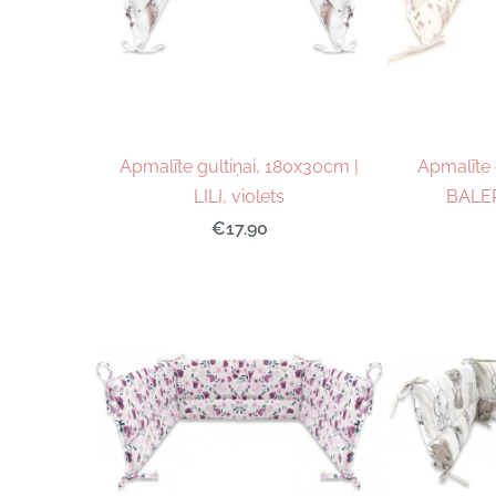
Apmalīte gultiņai, 180x30cm |
Apmalīte 
LILI, violets
BALER
€17.90