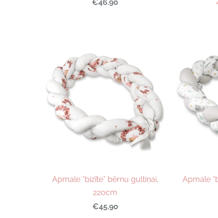
€46.90
Apmale “bizīte” bērnu gultiņai,
Apmale “bi
220cm
€45.90