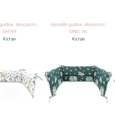
gultiņai, 180x30cm |
Apmalīte gultiņai, 180x30cm |
SAFARI
DINO, zils
€17.90
€17.90