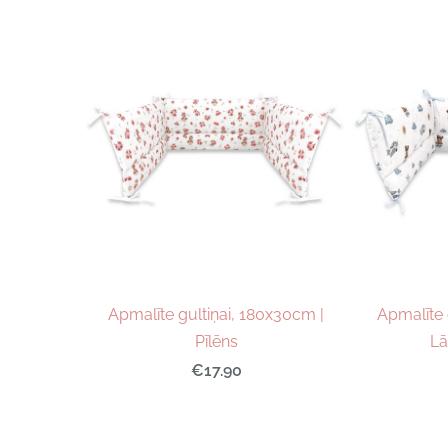
Apmalīte gultiņai, 180x30cm |
Apmalīte 
Pīlēns
Lā
€17.90