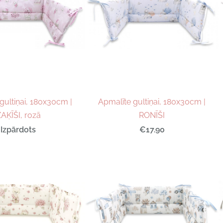
gultiņai, 180x30cm |
Apmalīte gultiņai, 180x30cm |
AĶĪŠI, rozā
RONĪŠI
Izpārdots
€17.90