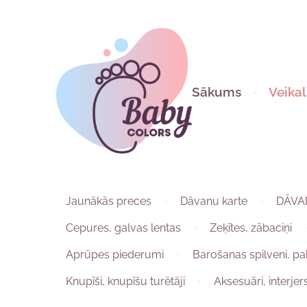
Sākums
Veikal
Jaunākās preces
Dāvanu karte
DĀVA
Cepures, galvas lentas
Zeķītes, zābaciņi
Aprūpes piederumi
Barošanas spilveni, pa
Knupīši, knupīšu turētāji
Aksesuāri, interjer