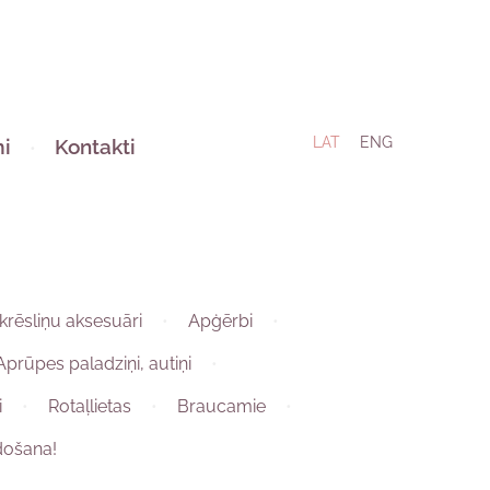
LAT
ENG
i
Kontakti
krēsliņu aksesuāri
Apģērbi
Aprūpes paladziņi, autiņi
i
Rotaļlietas
Braucamie
došana!