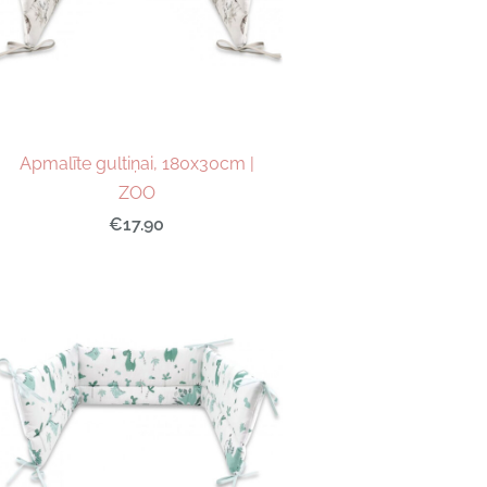
Apmalīte gultiņai, 180x30cm |
ZOO
€17.90