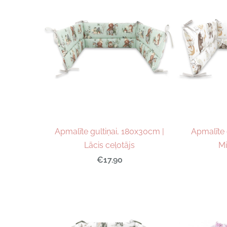
Apmalīte gultiņai, 180x30cm |
Apmalīte 
Lācis ceļotājs
Mi
€17.90