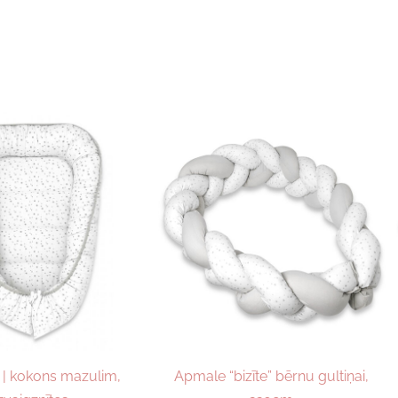
 | kokons mazulim,
Apmale “bizīte” bērnu gultiņai,