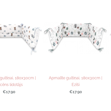
gultiņai, 180x30cm |
Apmalīte gultiņai, 180x30cm |
cēns lidotājs
Ezīši
€17.90
€17.90