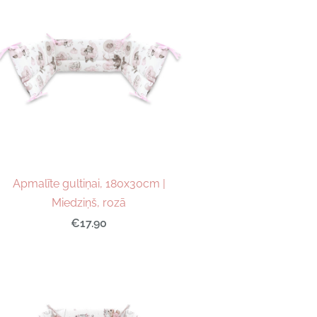
Apmalīte gultiņai, 180x30cm |
Miedziņš, rozā
€17.90