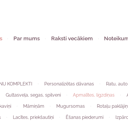
s
Par mums
Raksti vecākiem
Noteikum
NU KOMPLEKTI
Personalizētas dāvanas
Ratu, auto
Gultasveļa, segas, spilveni
Apmalītes, ligzdiņas
kaviņi
Māmiņām
Mugursomas
Rotaļu paklājiņ
s
Lacītes, priekšautiņi
Ēšanas piederumi
Izpār