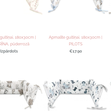
gultiņai, 180x30cm |
Apmalīte gultiņai, 180x30cm |
ĪNA, pūderrozā
PILOTS
Izpārdots
€17.90