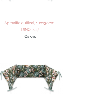
Apmalīte gultiņai, 180x30cm |
DINO, zaļš
€17.90