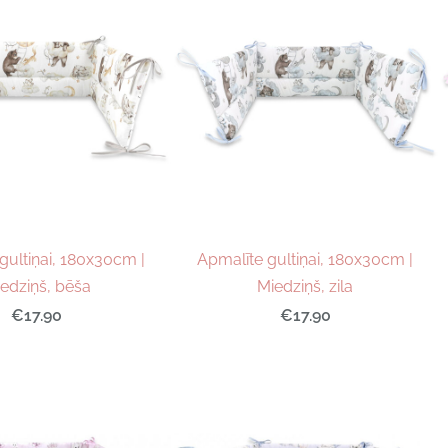
gultiņai, 180x30cm |
Apmalīte gultiņai, 180x30cm |
edziņš, bēša
Miedziņš, zila
€17.90
€17.90