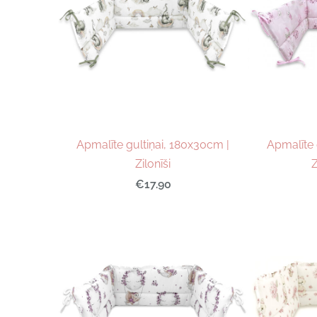
Apmalīte gultiņai, 180x30cm |
Apmalīte 
Zilonīši
Z
€17.90