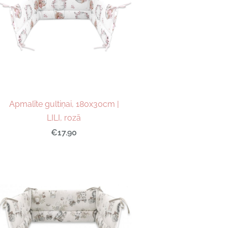
Apmalīte gultiņai, 180x30cm |
LILI, rozā
€17.90