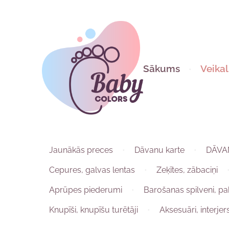
Sākums
Veikal
Jaunākās preces
Dāvanu karte
DĀVA
Cepures, galvas lentas
Zeķītes, zābaciņi
Aprūpes piederumi
Barošanas spilveni, pa
Knupīši, knupīšu turētāji
Aksesuāri, interjer