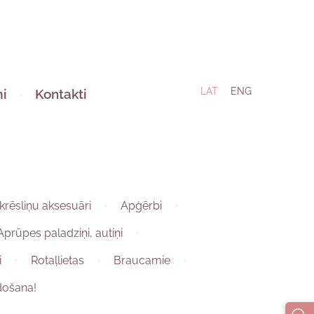
LAT
ENG
i
Kontakti
krēsliņu aksesuāri
Apģērbi
Aprūpes paladziņi, autiņi
i
Rotaļlietas
Braucamie
došana!