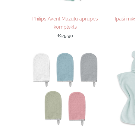
Philips Avent Mazuļu aprūpes
Īpaši mī
komplekts
€25.90