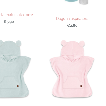
ksta matu suka, 0m+
Deguna aspirators
€5.90
€2.60