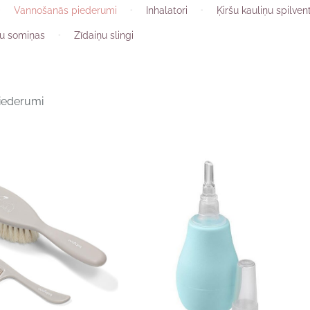
Vannošanās piederumi
Inhalatori
Ķiršu kauliņu spilvent
šu somiņas
Zīdaiņu slingi
iederumi