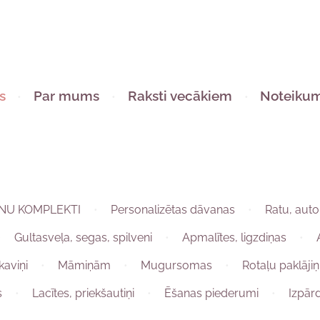
s
Par mums
Raksti vecākiem
Noteikum
NU KOMPLEKTI
Personalizētas dāvanas
Ratu, auto
Gultasveļa, segas, spilveni
Apmalītes, ligzdiņas
kaviņi
Māmiņām
Mugursomas
Rotaļu paklājiņ
s
Lacītes, priekšautiņi
Ēšanas piederumi
Izpār