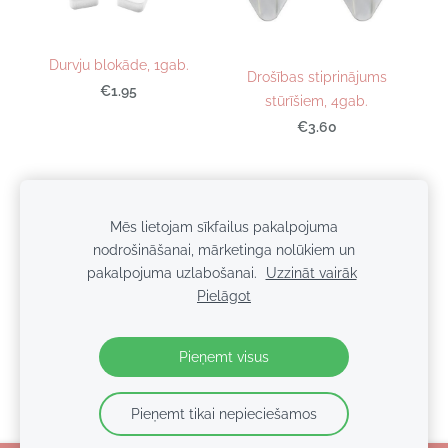
Durvju blokāde, 1gab.
Drošības stiprinājums
€1.95
stūrīšiem, 4gab.
€3.60
Mēs lietojam sīkfailus pakalpojuma
Sīkdatnes
nodrošināšanai, mārketinga nolūkiem un
pakalpojuma uzlabošanai.
Uzzināt vairāk
© 2026 BabyColors.lv | SIA NTBT
Pielāgot
Pieņemt visus
Pieņemt tikai nepieciešamos