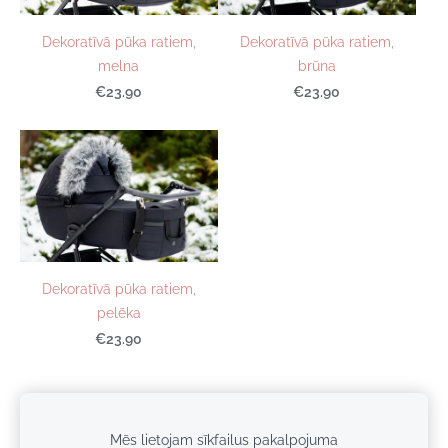
Dekoratīvā pūka ratiem,
Dekoratīvā pūka ratiem,
melna
brūna
€23.90
€23.90
Dekoratīvā pūka ratiem,
pelēka
€23.90
Mēs lietojam sīkfailus pakalpojuma