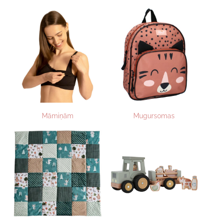
Māmiņām
Mugursomas